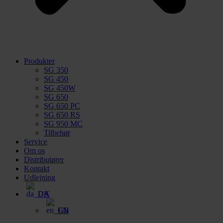
Produkter
SG 350
SG 450
SG 450W
SG 650
SG 650 PC
SG 650 RS
SG 950 MC
Tilbehør
Service
Om os
Distributører
Kontakt
Udlejning
DA
EN