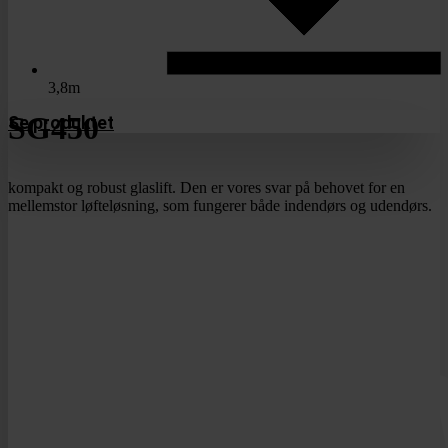
3,8m
SG450
Se produktet
kompakt og robust glaslift. Den er vores svar på behovet for en
mellemstor løfteløsning, som fungerer både indendørs og udendørs.