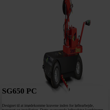
SG650 PC
Designet til at imødekomme kravene inden for løftearbejde,
transport og installation. Dette avancerede løfteudstyr kombinerer