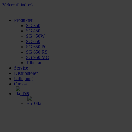
Videre til indhold
Produkter
SG 350
SG 450
SG 450W
SG 650
SG 650 PC
SG 650 RS
SG 950 MC
Tilbehør
Service
Distributører
Udlejning
Om os
DA
EN