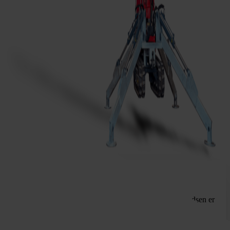
SG950 MC
Banebrydende og alsidig løsning til løfteopgaver, hvor pladsen er
trang, og kravene til præcision og fleksibilitet er høje.