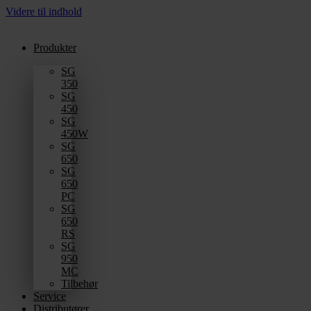
Videre til indhold
Produkter
SG
350
SG
450
SG
450W
SG
650
SG
650
PC
SG
650
RS
SG
950
MC
Tilbehør
Service
Distributører