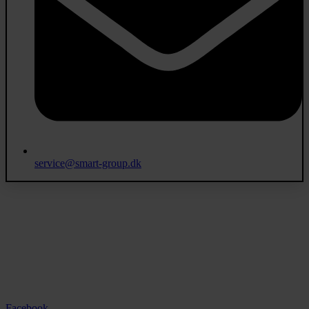
service@smart-group.dk
Adresse:
Søndergade 70, 9320 Hjallerup
Kontakt:
+45 38 424 424
Salg:
smart@smart-group.dk
Service:
service@smart-group.dk
Facebook