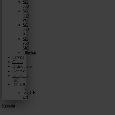
SG
650
SG
650
PC
SG
650
RS
SG
950
MC
Tilbehør
Service
Om os
Distributører
Kontakt
Udlejning
DA
EN
Kontakt