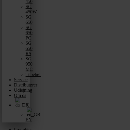
450
SG
450W
SG
650
SG
650
PC
SG
650
RS
SG
950
MC
Tilbehør
Service
Distributører
Udlejning
Om os
DA
EN
Produkter