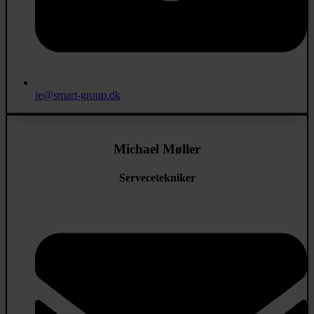
je@smart-group.dk
Michael Møller
Servecetekniker