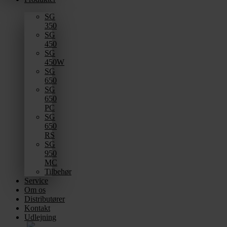
SG
350
SG
450
SG
450W
SG
650
SG
650
PC
SG
650
RS
SG
950
MC
Tilbehør
Service
Om os
Distributører
Kontakt
Udlejning